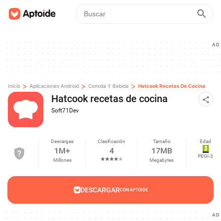
AD
>
>
>
Inicio
Aplicaciones Android
Comida Y Bebida
Hatcook Recetas De Cocina
Hatcook recetas de cocina
Soft71Dev
Descargas
Clasificación
Tamaño
Edad
1M+
4
17MB
PEGI-3
Millones
Megabytes
DESCARGAR
CON APTOIDE
AD